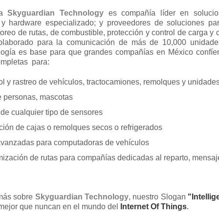
ica
Skyguardian Technology
es compañía líder en solucio
e y hardware especializado; y proveedores de soluciones pa
itoreo de rutas, de combustible, protección y control de carga y
colaborado para la comunicación de más de 10,000 unidade
ología es base para que grandes compañías en México confíe
ompletas para:
rol y rastreo de vehículos, tractocamiones, remolques y unidade
de personas, mascotas
 de cualquier tipo de sensores
ción de cajas o remolques secos o refrigerados
avanzadas para computadoras de vehículos
mización de rutas para compañías dedicadas al reparto, mensaje
 más sobre
Skyguardian Technology
, nuestro Slogan
"Intellig
 mejor que nuncan en el mundo del
Internet Of Things
.