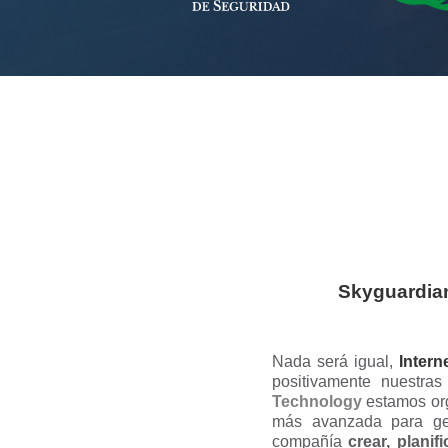
Skyguardia
Nada será igual,
Intern
positivamente nuestras
Technology
estamos org
más avanzada para gen
compañía
crear, planif