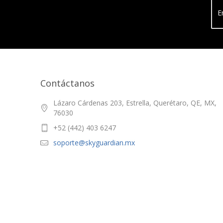
E
Contáctanos
Lázaro Cárdenas 203, Estrella, Querétaro, QE, MX,
76030
+52 (442) 403 6247
soporte@skyguardian.mx