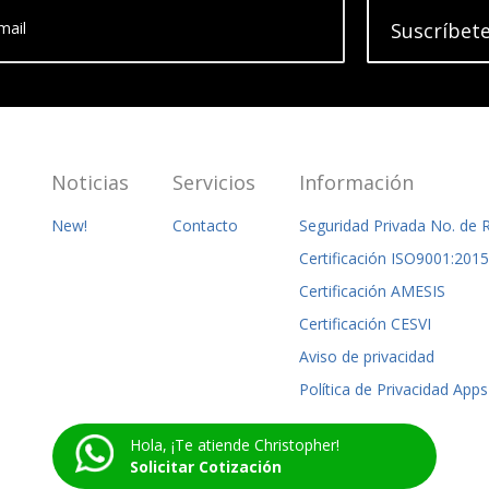
mail
Suscríbet
Noticias
Servicios
Información
New!
Contacto
Seguridad Privada No. de 
Certificación ISO9001:2
Certificación AMESIS
Certificación CESVI
Aviso de privacidad
Política de Privacidad Apps
Hola, ¡Te atiende Christopher!
Solicitar Cotización