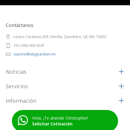
Contáctanos
Lázaro Cárdenas 203, Estrella, Querétaro, QE, MX, 76030
+52 (442) 403 6247
soporte@skyguardian.mx
Noticias
Servicios
Información
Hola, ¡Te atiende Christopher!
Solicitar Cotización