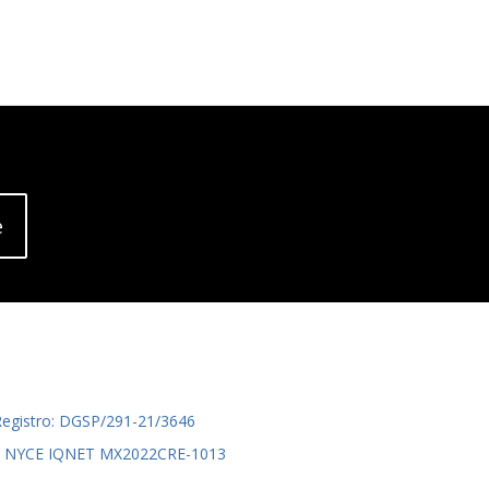
e
Registro: DGSP/291-21/3646
015 NYCE IQNET MX2022CRE-1013