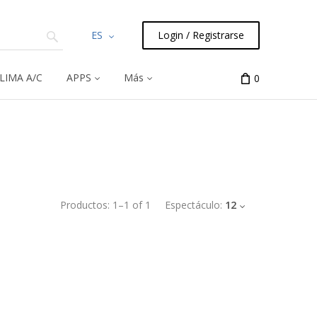
ES
Login / Registrarse
LIMA A/C
APPS
Más
0
Productos:
1
–
1
of
1
Espectáculo:
12