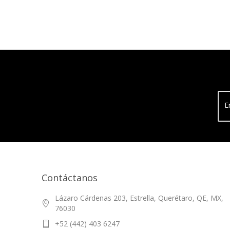
E
Contáctanos
Lázaro Cárdenas 203, Estrella, Querétaro, QE, MX,
76030
+52 (442) 403 6247