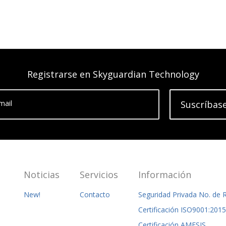
Registrarse en Skyguardian Technology
mail
Suscríbas
Noticias
Servicios
Información
New!
Contacto
Seguridad Privada No. de 
Certificación ISO9001:2
Certificación AMESIS